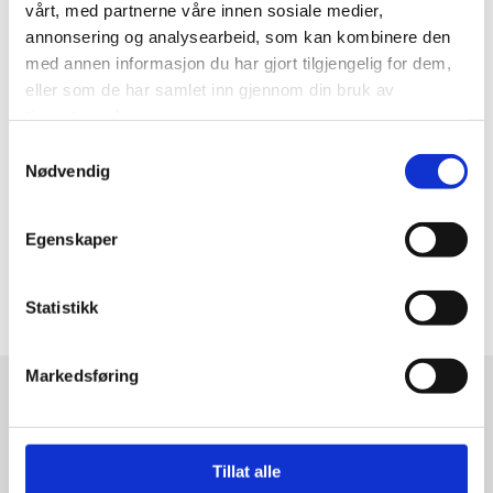
https://lovdata.no/
vårt, med partnerne våre innen sosiale medier,
annonsering og analysearbeid, som kan kombinere den
med annen informasjon du har gjort tilgjengelig for dem,
Skatteetaten
eller som de har samlet inn gjennom din bruk av
tjenestene deres.
https://www.skatteetaten.no/person/
Samtykkevalg
Nødvendig
Altinn
Egenskaper
https://www.altinn.no/
Statistikk
Markedsføring
Godt Regnskap AS
Storaneset 24
Tillat alle
5260 Indre Arna