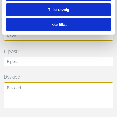
Org. No: 990832773
Tillat utvalg
Ikke tillat
Navn*
E-post*
Beskjed