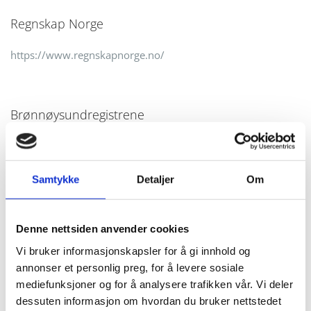
Regnskap Norge
https://www.regnskapnorge.no/
Brønnøysundregistrene
https://www.brreg.no/
Samtykke
Detaljer
Om
Statistisk sentralbyrå
https://www.ssb.no/
Denne nettsiden anvender cookies
Vi bruker informasjonskapsler for å gi innhold og
annonser et personlig preg, for å levere sosiale
Lovdata
mediefunksjoner og for å analysere trafikken vår. Vi deler
dessuten informasjon om hvordan du bruker nettstedet